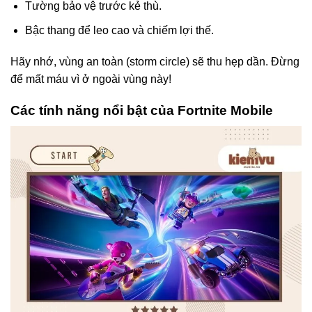
Tường bảo vệ trước kẻ thù.
Bậc thang để leo cao và chiếm lợi thế.
Hãy nhớ, vùng an toàn (storm circle) sẽ thu hẹp dần. Đừng
để mất máu vì ở ngoài vùng này!
Các tính năng nổi bật của Fortnite Mobile