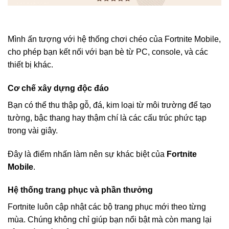
Mình ấn tượng với hệ thống chơi chéo của Fortnite Mobile,
cho phép bạn kết nối với bạn bè từ PC, console, và các
thiết bị khác.
Cơ chế xây dựng độc đáo
Bạn có thể thu thập gỗ, đá, kim loại từ môi trường để tạo
tường, bậc thang hay thậm chí là các cấu trúc phức tạp
trong vài giây.
Đây là điểm nhấn làm nên sự khác biệt của
Fortnite
Mobile
.
Hệ thống trang phục và phần thưởng
Fortnite luôn cập nhật các bộ trang phục mới theo từng
mùa. Chúng không chỉ giúp bạn nổi bật mà còn mang lại