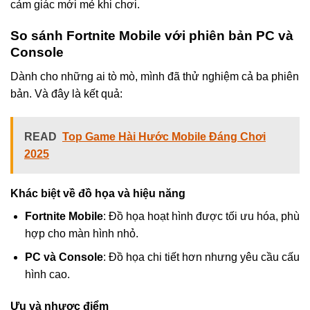
cảm giác mới mẻ khi chơi.
So sánh Fortnite Mobile với phiên bản PC và
Console
Dành cho những ai tò mò, mình đã thử nghiệm cả ba phiên
bản. Và đây là kết quả:
READ
Top Game Hài Hước Mobile Đáng Chơi
2025
Khác biệt về đồ họa và hiệu năng
Fortnite Mobile
: Đồ họa hoạt hình được tối ưu hóa, phù
hợp cho màn hình nhỏ.
PC và Console
: Đồ họa chi tiết hơn nhưng yêu cầu cấu
hình cao.
Ưu và nhược điểm