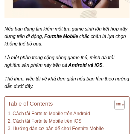
Nếu bạn đang tìm kiếm một tựa game sinh tồn kết hợp xây
dựng trên di động,
Fortnite Mobile
chắc chắn là lựa chọn
không thể bỏ qua.
Là một phần trong cộng đồng game thủ, mình đã trải
nghiệm sản phẩm này trên cả
Android và iOS
.
Thú thực, việc tải về khá đơn giản nếu bạn làm theo hướng
dẫn dưới đây.
Table of Contents
Cách tải Fortnite Mobile trên Android
Cách tải Fortnite Mobile trên iOS
Hướng dẫn cơ bản để chơi Fortnite Mobile