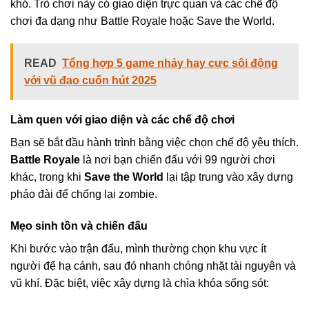
khó. Trò chơi này có giao diện trực quan và các chế độ
chơi đa dạng như Battle Royale hoặc Save the World.
READ
Tổng hợp 5 game nhảy hay cực sôi động
với vũ đạo cuốn hút 2025
Làm quen với giao diện và các chế độ chơi
Bạn sẽ bắt đầu hành trình bằng việc chọn chế độ yêu thích.
Battle Royale
là nơi bạn chiến đấu với 99 người chơi
khác, trong khi
Save the World
lại tập trung vào xây dựng
pháo đài để chống lại zombie.
Mẹo sinh tồn và chiến đấu
Khi bước vào trận đấu, mình thường chọn khu vực ít
người để hạ cánh, sau đó nhanh chóng nhặt tài nguyên và
vũ khí. Đặc biệt, việc xây dựng là chìa khóa sống sót: