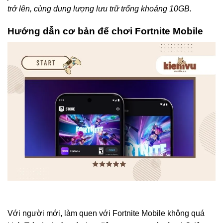
trở lên, cùng dung lượng lưu trữ trống khoảng 10GB.
Hướng dẫn cơ bản để chơi Fortnite Mobile
Với người mới, làm quen với Fortnite Mobile không quá