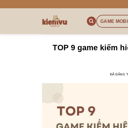
Chuyển
đến
nội
GAME MOBI
dung
TOP 9 game kiếm hiệ
ĐÃ ĐĂNG 