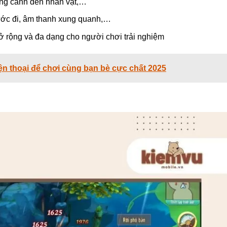
ung cảnh đến nhân vật,…
bước đi, âm thanh xung quanh,…
 rộng và đa dạng cho người chơi trải nghiệm
n thoại để chơi cùng bạn bè cực chất 2025