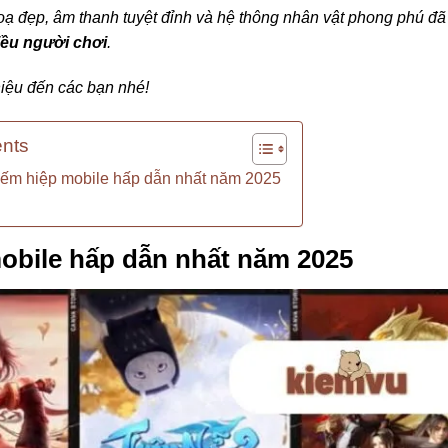
oạ đẹp, âm thanh tuyệt đỉnh và hệ thông nhân vật phong phú đã
ều người chơi
.
hiệu đến các bạn nhé!
ents
ếm hiệp mobile hấp dẫn nhất năm 2025
obile hấp dẫn nhất năm 2025