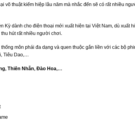
ại võ thuật kiếm hiệp lâu năm mà nhắc đến sẽ có rất nhiều ngư
 Kỳ dành cho điện thoại mới xuất hiện tại Việt Nam, dù xuất h
 thu hút rất nhiều người chơi.
thống môn phái đa dạng và quen thuộc gắn liền với các bộ ph
i, Tiêu Dao,…
ng, Thiên Nhẫn, Đào Hoa,…
t
game