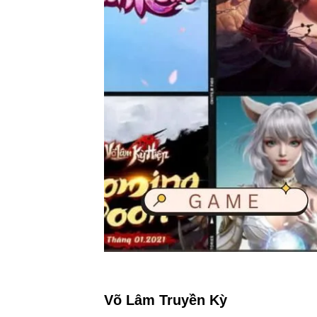
Võ Lâm Truyền Kỳ