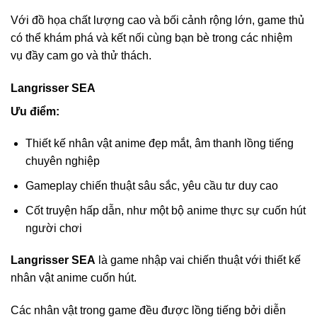
Với đồ họa chất lượng cao và bối cảnh rộng lớn, game thủ
có thể khám phá và kết nối cùng bạn bè trong các nhiệm
vụ đầy cam go và thử thách.
Langrisser SEA
Ưu điểm:
Thiết kế nhân vật anime đẹp mắt, âm thanh lồng tiếng
chuyên nghiệp
Gameplay chiến thuật sâu sắc, yêu cầu tư duy cao
Cốt truyện hấp dẫn, như một bộ anime thực sự cuốn hút
người chơi
Langrisser SEA
là game nhập vai chiến thuật với thiết kế
nhân vật anime cuốn hút.
Các nhân vật trong game đều được lồng tiếng bởi diễn