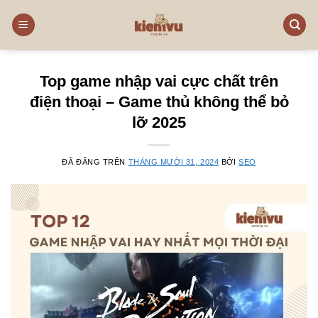
Chuyển
đến
nội
dung
Top game nhập vai cực chất trên
điện thoại – Game thủ không thể bỏ
lỡ 2025
ĐÃ ĐĂNG TRÊN
THÁNG MƯỜI 31, 2024
BỞI
SEO