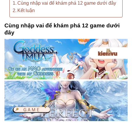
Cùng nhập vai để khám phá 12 game dưới đây
Kết luận
Cùng nhập vai để khám phá 12 game dưới
đây