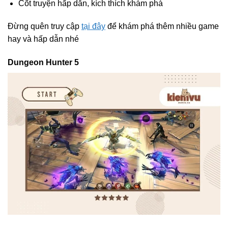
Cốt truyện hấp dẫn, kích thích khám phá
Đừng quên truy cập
tại đây
để khám phá thêm nhiều game
hay và hấp dẫn nhé
Dungeon Hunter 5