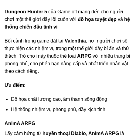
Dungeon Hunter 5
của Gameloft mang đến cho người
chơi một thế giới đầy lôi cuốn với
đồ họa tuyệt đẹp
và
hệ
thống chiến đấu tinh vi
.
Bối cảnh trong game đặt tại
Valenthia
, nơi người chơi sẽ
thực hiện các nhiệm vụ trong một thế giới đầy bí ẩn và thử
thách. Trò chơi này thuộc thể loại
ARPG
với nhiều trang bị
phong phú, cho phép bạn nâng cấp và phát triển nhân vật
theo cách riêng.
Ưu điểm:
Đồ họa chất lượng cao, âm thanh sống động
Hệ thống nhiệm vụ phong phú, đầy kịch tính
AnimA ARPG
Lấy cảm hứng từ
huyền thoại Diablo
,
AnimA ARPG
là