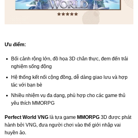
Ưu điểm:
Bối cảnh rộng lớn, đồ họa 3D chân thực, đem đến trải
nghiệm sống động
Hệ thống kết nối cộng đồng, dễ dàng giao lưu và hợp
tác với bạn bè
Nhiều nhiệm vụ đa dạng, phù hợp cho các game thủ
yêu thích MMORPG
Perfect World VNG
là tựa game
MMORPG
3D được phát
hành bởi VNG, đưa người chơi vào thế giới nhập vai
huyền ảo.