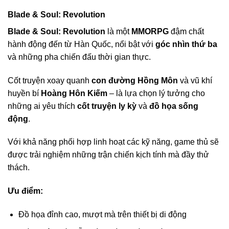
Blade & Soul: Revolution
Blade & Soul: Revolution
là một
MMORPG
đậm chất
hành động đến từ Hàn Quốc, nổi bật với
góc nhìn thứ ba
và những pha chiến đấu thời gian thực.
Cốt truyện xoay quanh
con đường Hồng Môn
và vũ khí
huyền bí
Hoàng Hôn Kiếm
– là lựa chọn lý tưởng cho
những ai yêu thích
cốt truyện ly kỳ
và
đồ họa sống
động
.
Với khả năng phối hợp linh hoạt các kỹ năng, game thủ sẽ
được trải nghiệm những trận chiến kịch tính mà đầy thử
thách.
Ưu điểm:
Đồ họa đỉnh cao, mượt mà trên thiết bị di động