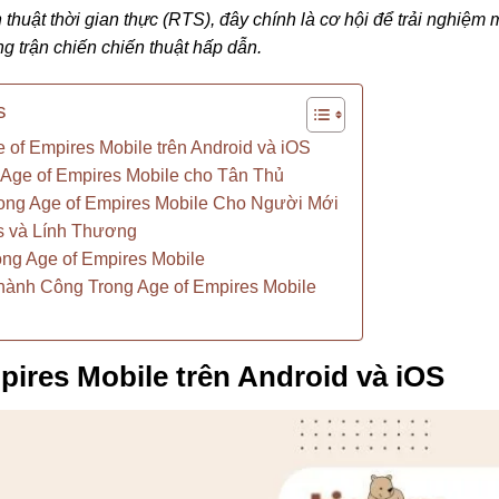
 thuật thời gian thực (RTS), đây chính là cơ hội để trải nghiệm 
g trận chiến chiến thuật hấp dẫn.
s
e of Empires Mobile trên Android và iOS
ge of Empires Mobile cho Tân Thủ
ong Age of Empires Mobile Cho Người Mới
s và Lính Thương
ng Age of Empires Mobile
ành Công Trong Age of Empires Mobile
pires Mobile trên Android và iOS