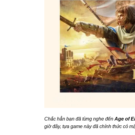
Chắc hẳn bạn đã từng nghe đến
Age of E
giờ đây, tựa game này đã chính thức có mặ