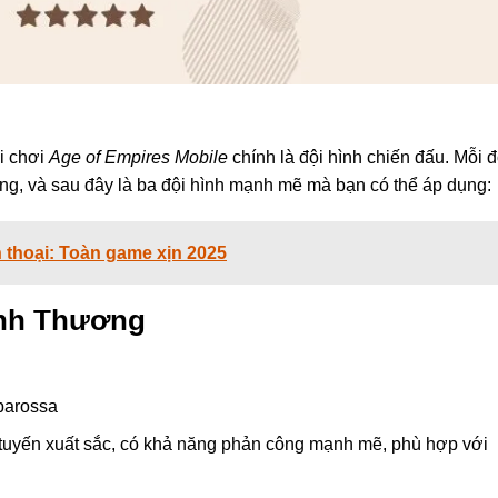
i chơi
Age of Empires Mobile
chính là đội hình chiến đấu. Mỗi đ
iêng, và sau đây là ba đội hình mạnh mẽ mà bạn có thể áp dụng:
n thoại: Toàn game xịn 2025
ính Thương
rbarossa
n tuyến xuất sắc, có khả năng phản công mạnh mẽ, phù hợp với