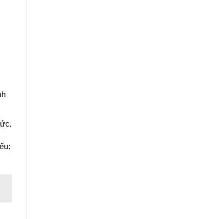
nh
tức.
ểu: