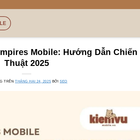
LE
 Empires Mobile: Hướng Dẫn Chiến
Thuật 2025
NG TRÊN
THÁNG HAI 24, 2025
BỞI
SEO