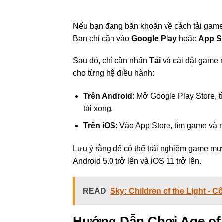
Nếu bạn đang băn khoăn về cách tải gam
Bạn chỉ cần vào
Google Play
hoặc
App S
Sau đó, chỉ cần nhấn
Tải
và cài đặt game 
cho từng hệ điều hành:
Trên Android
: Mở Google Play Store, t
tải xong.
Trên iOS
: Vào App Store, tìm game và n
Lưu ý rằng để có thể trải nghiệm game mượ
Android 5.0 trở lên và iOS 11 trở lên.
READ
Sky: Children of the Light -
Hướng Dẫn Chơi Age of 