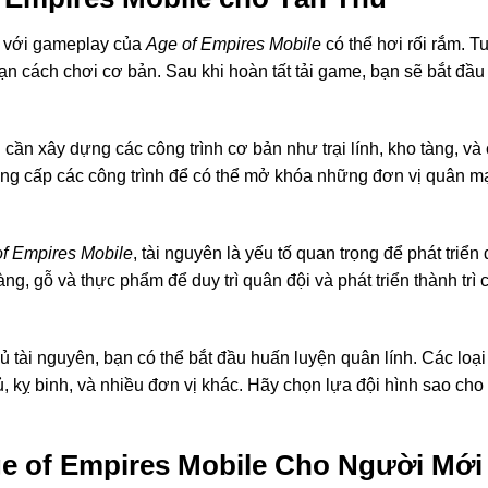
n với gameplay của
Age of Empires Mobile
có thể hơi rối rắm. T
n cách chơi cơ bản. Sau khi hoàn tất tải game, bạn sẽ bắt đầu
 cần xây dựng các công trình cơ bản như trại lính, kho tàng, và
ăng cấp các công trình để có thể mở khóa những đơn vị quân 
f Empires Mobile
, tài nguyên là yếu tố quan trọng để phát triển
g, gỗ và thực phẩm để duy trì quân đội và phát triển thành trì 
ủ tài nguyên, bạn có thể bắt đầu huấn luyện quân lính. Các loại
, kỵ binh, và nhiều đơn vị khác. Hãy chọn lựa đội hình sao cho
e of Empires Mobile Cho Người Mới