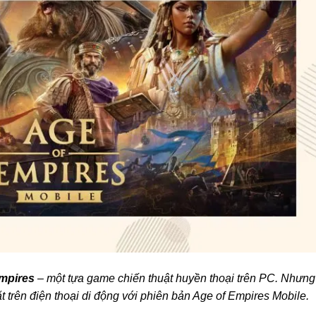
mpires
– một tựa game chiến thuật huyền thoại trên PC.
Nhưng
t trên điện thoại di động với phiên bản Age of Empires Mobile.