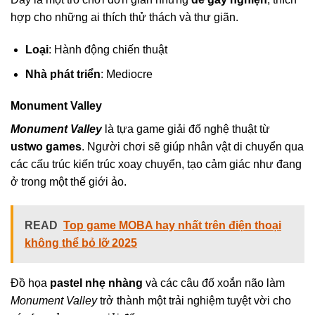
hợp cho những ai thích thử thách và thư giãn.
Loại
: Hành động chiến thuật
Nhà phát triển
: Mediocre
Monument Valley
Monument Valley
là tựa game giải đố nghệ thuật từ
ustwo games
. Người chơi sẽ giúp nhân vật di chuyển qua
các cấu trúc kiến trúc xoay chuyển, tạo cảm giác như đang
ở trong một thế giới ảo.
READ
Top game MOBA hay nhất trên điện thoại
không thể bỏ lỡ 2025
Đồ họa
pastel nhẹ nhàng
và các câu đố xoắn não làm
Monument Valley
trở thành một trải nghiệm tuyệt vời cho