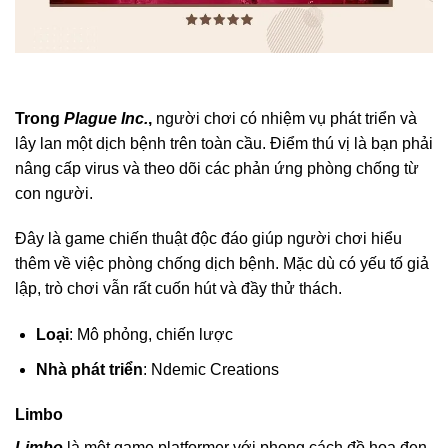
Trong
Plague Inc.
,
người chơi có nhiệm vụ phát triển và
lây lan một dịch bệnh trên toàn cầu. Điểm thú vị là bạn phải
nâng cấp virus và theo dõi các phản ứng phòng chống từ
con người.
Đây là game chiến thuật độc đáo giúp người chơi hiểu
thêm về việc phòng chống dịch bệnh. Mặc dù có yếu tố giả
lập, trò chơi vẫn rất cuốn hút và đầy thử thách.
Loại
: Mô phỏng, chiến lược
Nhà phát triển
: Ndemic Creations
Limbo
Limbo
là một game platformer với phong cách đồ họa đen