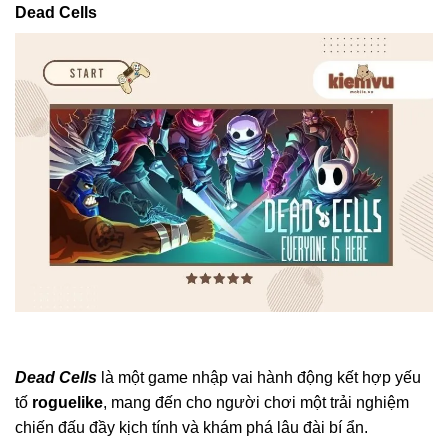
Dead Cells
Dead Cells
là một game nhập vai hành động kết hợp yếu
tố
roguelike
, mang đến cho người chơi một trải nghiệm
chiến đấu đầy kịch tính và khám phá lâu đài bí ẩn.