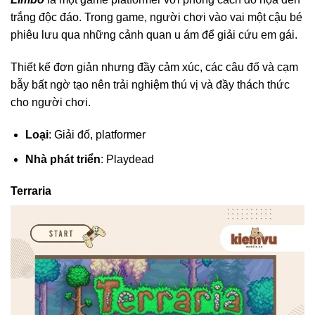
trắng độc đáo. Trong game, người chơi vào vai một cậu bé
phiêu lưu qua những cảnh quan u ám để giải cứu em gái.
Thiết kế đơn giản nhưng đầy cảm xúc, các câu đố và cạm
bẫy bất ngờ tạo nên trải nghiệm thú vị và đầy thách thức
cho người chơi.
Loại
: Giải đố, platformer
Nhà phát triển
: Playdead
Terraria