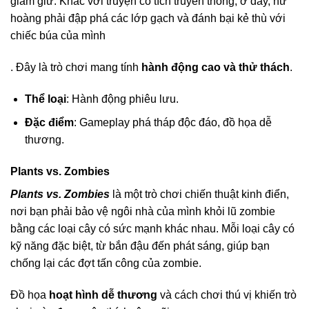
giam giữ. Khác với truyện cổ tích truyền thống, ở đây, nữ
hoàng phải đập phá các lớp gạch và đánh bại kẻ thù với
chiếc búa của mình
. Đây là trò chơi mang tính
hành động cao và thử thách
.
Thể loại
: Hành động phiêu lưu.
Đặc điểm
: Gameplay phá tháp độc đáo, đồ họa dễ
thương.
Plants vs. Zombies
Plants vs. Zombies
là một trò chơi chiến thuật kinh điển,
nơi bạn phải bảo vệ ngôi nhà của mình khỏi lũ zombie
bằng các loại cây có sức mạnh khác nhau. Mỗi loại cây có
kỹ năng đặc biệt, từ bắn đậu đến phát sáng, giúp bạn
chống lại các đợt tấn công của zombie.
Đồ họa
hoạt hình dễ thương
và cách chơi thú vị khiến trò