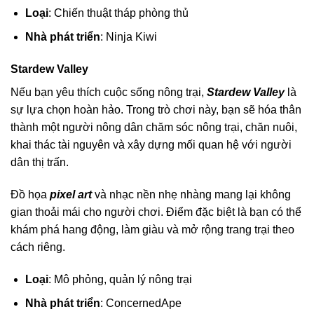
Loại
: Chiến thuật tháp phòng thủ
Nhà phát triển
: Ninja Kiwi
Stardew Valley
Nếu bạn yêu thích cuộc sống nông trại,
Stardew Valley
là
sự lựa chọn hoàn hảo. Trong trò chơi này, bạn sẽ hóa thân
thành một người nông dân chăm sóc nông trại, chăn nuôi,
khai thác tài nguyên và xây dựng mối quan hệ với người
dân thị trấn.
Đồ họa
pixel art
và nhạc nền nhẹ nhàng mang lại không
gian thoải mái cho người chơi. Điểm đặc biệt là bạn có thể
khám phá hang động, làm giàu và mở rộng trang trại theo
cách riêng.
Loại
: Mô phỏng, quản lý nông trại
Nhà phát triển
: ConcernedApe