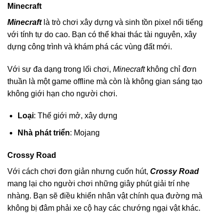
Minecraft
Minecraft
là trò chơi xây dựng và sinh tồn pixel nổi tiếng
với tính tự do cao. Bạn có thể khai thác tài nguyên, xây
dựng công trình và khám phá các vùng đất mới.
Với sự đa dạng trong lối chơi,
Minecraft
không chỉ đơn
thuần là một game offline mà còn là không gian sáng tạo
không giới hạn cho người chơi.
Loại
: Thế giới mở, xây dựng
Nhà phát triển
: Mojang
Crossy Road
Với cách chơi đơn giản nhưng cuốn hút,
Crossy Road
mang lại cho người chơi những giây phút giải trí nhẹ
nhàng. Bạn sẽ điều khiển nhân vật chính qua đường mà
không bị đâm phải xe cộ hay các chướng ngại vật khác.