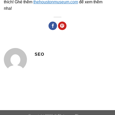
thích! Ghé thêm
thehoustonmuseum.com
để xem thêm
nha!
SEO