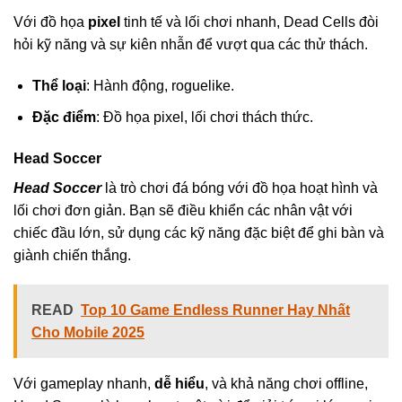
Với đồ họa
pixel
tinh tế và lối chơi nhanh, Dead Cells đòi
hỏi kỹ năng và sự kiên nhẫn để vượt qua các thử thách.
Thể loại
: Hành động, roguelike.
Đặc điểm
: Đồ họa pixel, lối chơi thách thức.
Head Soccer
Head Soccer
là trò chơi đá bóng với đồ họa hoạt hình và
lối chơi đơn giản. Bạn sẽ điều khiển các nhân vật với
chiếc đầu lớn, sử dụng các kỹ năng đặc biệt để ghi bàn và
giành chiến thắng.
READ
Top 10 Game Endless Runner Hay Nhất
Cho Mobile 2025
Với gameplay nhanh,
dễ hiểu
, và khả năng chơi offline,