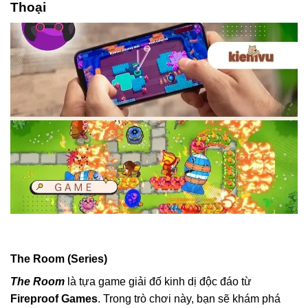
Thoại
The Room (Series)
The Room
là tựa game giải đố kinh dị độc đáo từ
Fireproof Games
. Trong trò chơi này, bạn sẽ khám phá