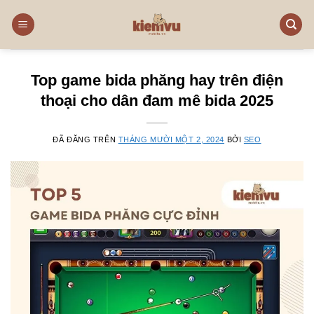
Chuyển
đến
nội
dung
Top game bida phăng hay trên điện
thoại cho dân đam mê bida 2025
ĐÃ ĐĂNG TRÊN
THÁNG MƯỜI MỘT 2, 2024
BỞI
SEO