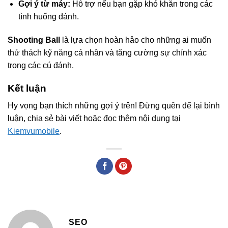
Gợi ý từ máy:
Hỗ trợ nếu bạn gặp khó khăn trong các
tình huống đánh.
Shooting Ball
là lựa chọn hoàn hảo cho những ai muốn
thử thách kỹ năng cá nhân và tăng cường sự chính xác
trong các cú đánh.
Kết luận
Hy vọng bạn thích những gợi ý trên! Đừng quên để lại bình
luận, chia sẻ bài viết hoặc đọc thêm nội dung tại
Kiemvumobile
.
SEO