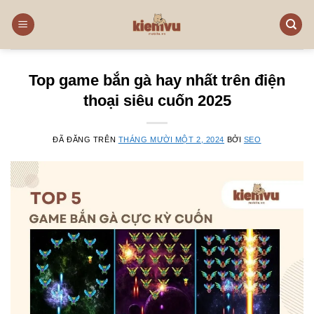
Chuyển
đến
nội
dung
Top game bắn gà hay nhất trên điện
thoại siêu cuốn 2025
ĐÃ ĐĂNG TRÊN
THÁNG MƯỜI MỘT 2, 2024
BỞI
SEO