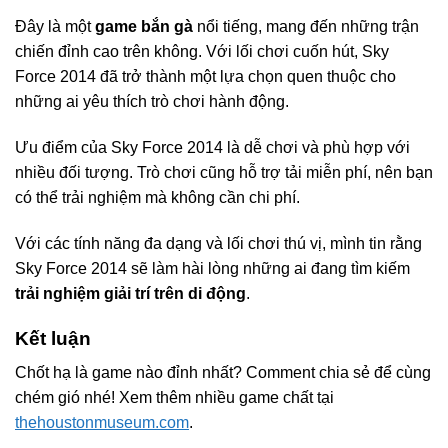
Đây là một
game bắn gà
nổi tiếng, mang đến những trận
chiến đỉnh cao trên không. Với lối chơi cuốn hút, Sky
Force 2014 đã trở thành một lựa chọn quen thuộc cho
những ai yêu thích trò chơi hành động.
Ưu điểm của Sky Force 2014 là dễ chơi và phù hợp với
nhiều đối tượng. Trò chơi cũng hỗ trợ tải miễn phí, nên bạn
có thể trải nghiệm mà không cần chi phí.
Với các tính năng đa dạng và lối chơi thú vị, mình tin rằng
Sky Force 2014 sẽ làm hài lòng những ai đang tìm kiếm
trải nghiệm giải trí trên di động
.
Kết luận
Chốt hạ là game nào đỉnh nhất? Comment chia sẻ để cùng
chém gió nhé! Xem thêm nhiều game chất tại
thehoustonmuseum.com
.