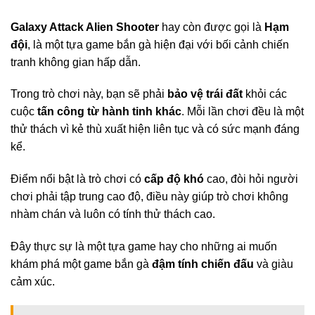
Galaxy Attack Alien Shooter
hay còn được gọi là
Hạm
đội
, là một tựa game bắn gà hiện đại với bối cảnh chiến
tranh không gian hấp dẫn.
Trong trò chơi này, bạn sẽ phải
bảo vệ trái đất
khỏi các
cuộc
tấn công từ hành tinh khác
. Mỗi lần chơi đều là một
thử thách vì kẻ thù xuất hiện liên tục và có sức mạnh đáng
kể.
Điểm nổi bật là trò chơi có
cấp độ khó
cao, đòi hỏi người
chơi phải tập trung cao độ, điều này giúp trò chơi không
nhàm chán và luôn có tính thử thách cao.
Đây thực sự là một tựa game hay cho những ai muốn
khám phá một game bắn gà
đậm tính chiến đấu
và giàu
cảm xúc.