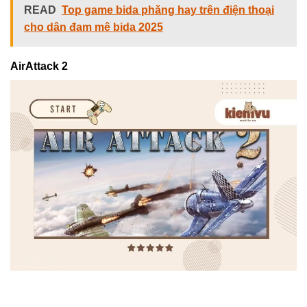
READ
Top game bida phăng hay trên điện thoại
cho dân đam mê bida 2025
AirAttack 2