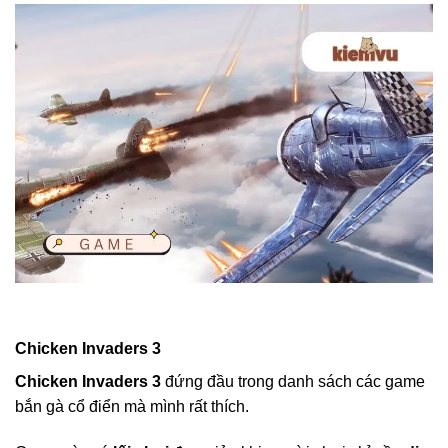
Chicken Invaders 3
Chicken Invaders 3
đứng đầu trong danh sách các game
bắn gà cổ điển mà mình rất thích.