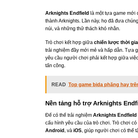
Arknights Endfield
là một tựa game mới 
thành Arknights. Lần này, họ đã đưa chún
núi, và những thử thách khó nhằn.
Trò chơi kết hợp giữa
chiến lược thời gi
trải nghiệm đầy mới mẻ và hấp dẫn. Tựa ga
yêu cầu người chơi phải kết hợp giữa việc 
tấn công.
READ
Top game bida phăng hay trê
Nền tảng hỗ trợ Arknights Endf
Để có thể trải nghiệm
Arknights Endfield
cấu hình yêu cầu của trò chơi. Trò chơi c
Android
, và
iOS
, giúp người chơi có thể t