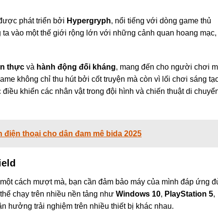
được phát triển bởi
Hypergryph
, nổi tiếng với dòng game thủ
g ta vào một thế giới rộng lớn với những cảnh quan hoang mạc,
an thực
và
hành động đối kháng
, mang đến cho người chơi m
me không chỉ thu hút bởi cốt truyện mà còn vì lối chơi sáng tạo
điều khiển các nhân vật trong đội hình và chiến thuật di chuyển
n điện thoại cho dân đam mê bida 2025
ield
một cách mượt mà, bạn cần đảm bảo máy của mình đáp ứng đ
ó thể chạy trên nhiều nền tảng như
Windows 10
,
PlayStation 5
,
ận hưởng trải nghiệm trên nhiều thiết bị khác nhau.