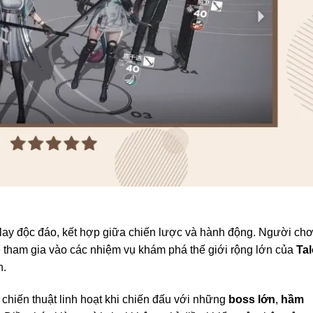
y độc đáo, kết hợp giữa chiến lược và hành động. Người chơ
ể tham gia vào các nhiệm vụ khám phá thế giới rộng lớn của
Tal
n.
chiến thuật linh hoạt khi chiến đấu với những
boss lớn
,
hầm