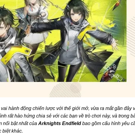
vai hành động chiến lược với thế giới mở, vừa ra mắt gần đây 
ình rất hào hứng chia sẻ với các bạn về trò chơi này, và trong b
m nổi bật nhất của
Arknights Endfield
bao gồm cấu hình yêu c
 biệt khác.