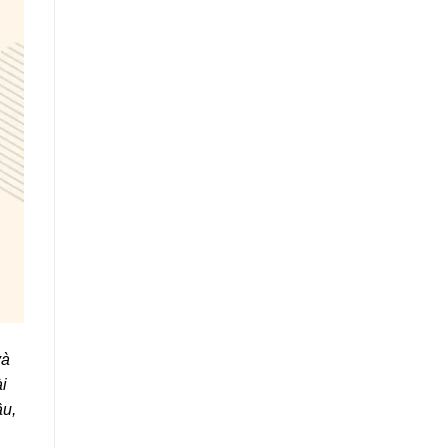
và
ài
ầu,