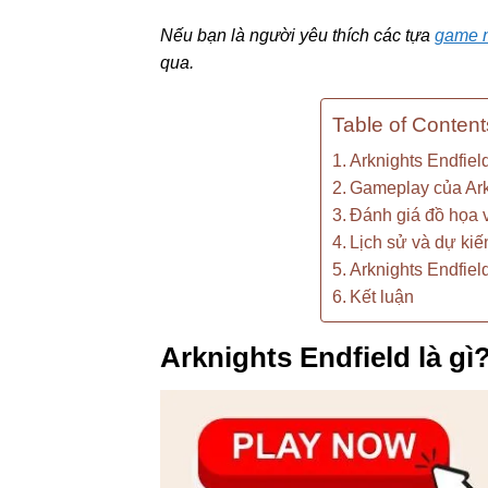
Nếu bạn là người yêu thích các tựa
game n
qua.
Table of Content
Arknights Endfiel
Gameplay của Ark
Đánh giá đồ họa v
Lịch sử và dự kiế
Arknights Endfiel
Kết luận
Arknights Endfield là gì