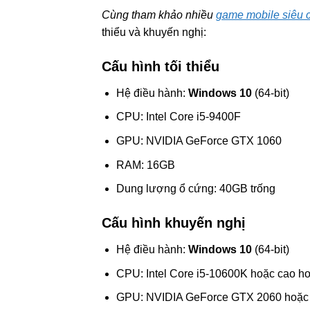
Cùng tham khảo nhiều
game mobile siêu 
thiểu và khuyến nghị:
Cấu hình tối thiểu
Hệ điều hành:
Windows 10
(64-bit)
CPU: Intel Core i5-9400F
GPU: NVIDIA GeForce GTX 1060
RAM: 16GB
Dung lượng ổ cứng: 40GB trống
Cấu hình khuyến nghị
Hệ điều hành:
Windows 10
(64-bit)
CPU: Intel Core i5-10600K hoặc cao h
GPU: NVIDIA GeForce GTX 2060 hoặc