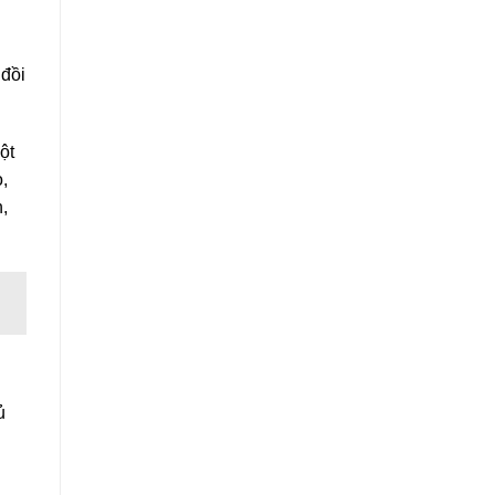
 đồi
ột
,
,
ủ