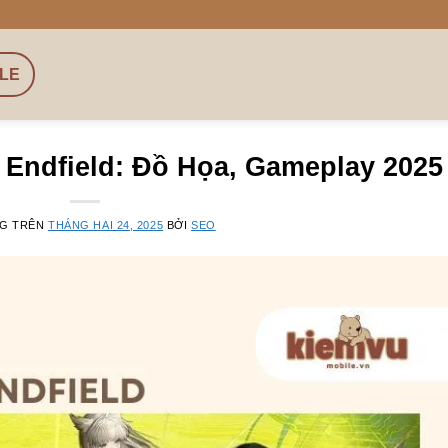
LE
Endfield: Đồ Họa, Gameplay 2025
NG TRÊN
THÁNG HAI 24, 2025
BỞI
SEO